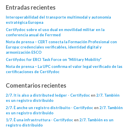
Entradas recientes
Interoperabilidad del transporte multimodal y autonomía
estratégica Europea
Certifydoc sobre el uso dual en movilidad militar en la
conferencia anual de Ferrmed
Nota de prensa – CERT conecta la Formación Profesional con
Europa: credenciales verificables, identidad digital y
armonización ESCO
Certifydoc for ERCI Task Force on “Military Mobility”
Nota de prensa – La UPC confirma el valor legal verificado de las
certificaciones de Certifydoc
Comentarios recientes
2/7. It is also a distributed ledger - Certifydoc
en
2/7. También
es un registro distribuido
2/7. È anche un registro distribuito - Certifydoc
en
2/7. También
es un registro distribuido
1/7. È una infrastruttura - Certifydoc
en
2/7. También es un
registro distribuido