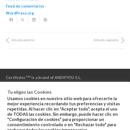
Feed de comentarios
WordPress.org
Entrada anterior
Entrada siguiente
TM
Certifydoc
is a brand of ANDIFYOU S.L.
Tu eliges las Cookies
«Powered by NAMIRIAL» – «Powered by IZENPE» – «Powered by
Usamos cookies en nuestro sitio web para ofrecerte la
DFN»
mejor experiencia recordando tus preferencias y visitas
repetidas. Al hacer clic en "Aceptar todo", acepta el uso
de TODAS las cookies. Sin embargo, puede hacer clic en
"Configuración de cookies" para proporcionar un
Politica de Privacidad
consentimiento controlado o en "Rechazar todo" para
rechazar todas las cookies innecesarias.