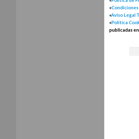
«
Politica de P
«
Condiciones
«
Aviso Legal 
«
Politica Coo
publicadas en 