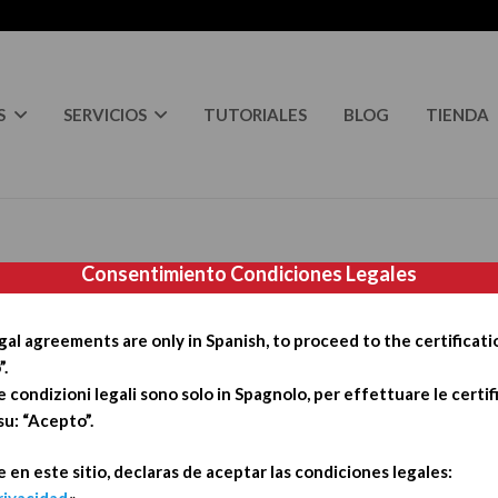
S
SERVICIOS
TUTORIALES
BLOG
TIENDA
Consentimiento Condiciones Legales
 gratis.
al agreements are only in Spanish, to proceed to the certificati
e registro.
”.
condizioni legali sono solo in Spagnolo, per effettuare le certif
su: “Acepto”.
 en este sitio, declaras de aceptar las condiciones legales:
Nombre
*
Confirmar el correo
electrónico
*