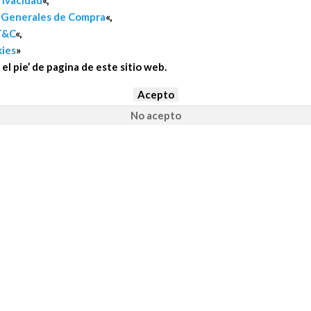
rivacidad
«,
 Generales de Compra
«,
T&C
«,
Nombre
*
kies
»
Nombre
*
el pie’ de pagina de este sitio web.
Nombre
*
Confirma Contraseña
*
Registrarse