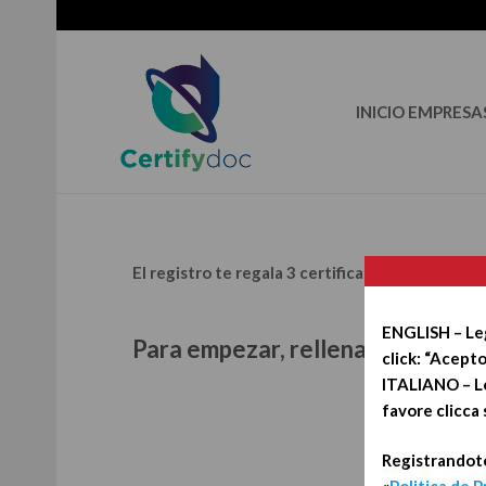
INICIO EMPRESA
El registro te regala 3 certificaciones. Pruébalo
ENGLISH – Leg
Para empezar, rellena los datos d
click: “Acepto
ITALIANO – Le 
favore clicca 
Registrandote