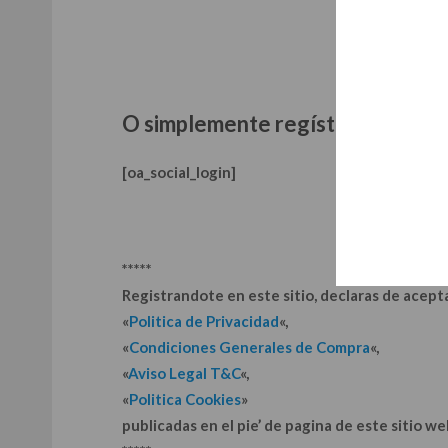
O simplemente
regístrate
usando
[oa_social_login]
*****
Registrandote en este sitio, declaras de acepta
«
Politica de Privacidad
«,
«
Condiciones Generales de Compra
«,
«
Aviso Legal T&C
«,
«
Politica Cookies
»
publicadas en el pie’ de pagina de este sitio we