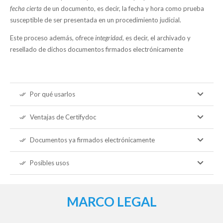
fecha cierta
de un documento, es decir, la fecha y hora como prueba
susceptible de ser presentada en un procedimiento judicial.
Este proceso además, ofrece
integridad
, es decir, el archivado y
resellado de dichos documentos firmados electrónicamente
Por qué usarlos
done_all
Ventajas de Certifydoc
done_all
Documentos ya firmados electrónicamente
done_all
Posibles usos
done_all
MARCO LEGAL