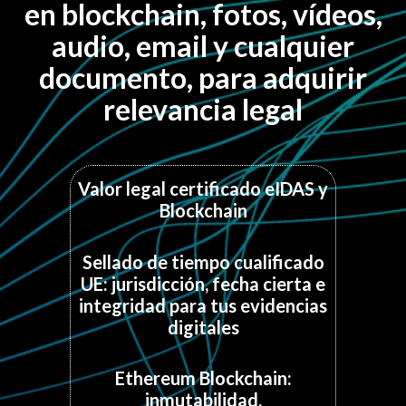
en blockchain, fotos, vídeos,
audio, email y cualquier
documento, para adquirir
relevancia legal
Valor legal certificado eIDAS y
Blockchain
Sellado de tiempo cualificado
UE: jurisdicción, fecha cierta e
integridad para tus evidencias
digitales
Ethereum Blockchain:
inmutabilidad,