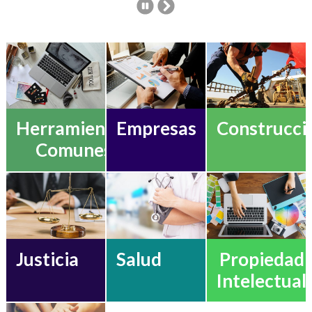
Construcci
Herramientas
Empresas
Comunes
Justicia
Salud
Propiedad
Intelectual