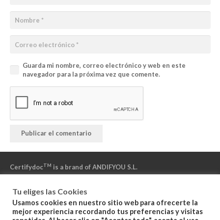
Guarda mi nombre, correo electrónico y web en este
navegador para la próxima vez que comente.
Publicar el comentario
TM
Certifydoc
is a brand of ANDIFYOU S.L.
Tu eliges las Cookies
«Powered by NAMIRIAL» – «Powered by IZENPE» – «Powered by
Usamos cookies en nuestro sitio web para ofrecerte la
DFN»
mejor experiencia recordando tus preferencias y visitas