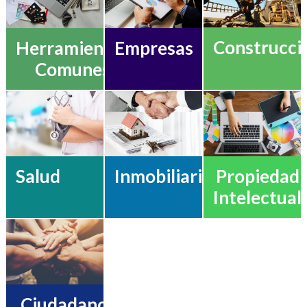
Construcci
Herramientas
Empresas
Comunes
Salud
Propiedad
Inmobiliario
Intelectual
Ciudadanos