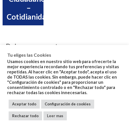
–
Cotidianidad
Deja una respuesta
Tu eliges las Cookies
Tu dirección de correo electrónico no será publicada.
Los
Usamos cookies en nuestro sitio web para ofrecerte la
campos obligatorios están marcados con
*
mejor experiencia recordando tus preferencias y visitas
repetidas. Al hacer clic en "Aceptar todo", acepta el uso
de TODAS las cookies. Sin embargo, puede hacer clic en
"Configuración de cookies" para proporcionar un
consentimiento controlado o en "Rechazar todo" para
rechazar todas las cookies innecesarias.
Aceptar todo
Configuración de cookies
Rechazar todo
Leer mas