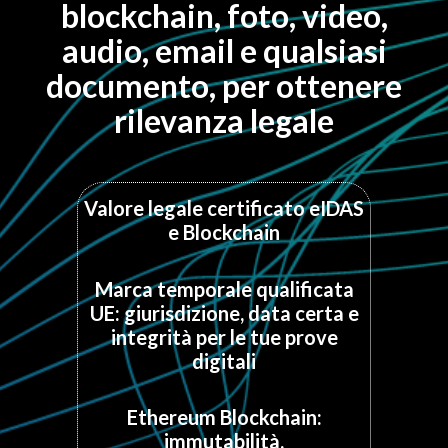
blockchain, foto, video,
audio, email e qualsiasi
documento, per ottenere
rilevanza legale
Valore legale certificato eIDAS
e Blockchain
Marca temporale qualificata
UE: giurisdizione, data certa e
integrità per le tue prove
digitali
Ethereum Blockchain:
immutabilità,