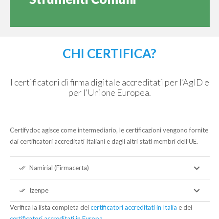
CHI CERTIFICA?
I certificatori di firma digitale accreditati per l’AgID e
per l’Unione Europea.
Certifydoc agisce come intermediario, le certificazioni vengono fornite
dai certificatori accreditati Italiani e dagli altri stati membri dell’UE.
Namirial (Firmacerta)
done_all
Izenpe
done_all
Verifica la lista completa dei
certificatori accreditati in Italia
e dei
certificatori accreditati in Europa