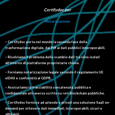
Certifydoc per
Notarizzazione
– Certifydoc porta nel mondo la seconda fase della
trasformazione digitale, dal Pdf ai dati pubblici interoperabili.
– Risolviamo il problema dello scambio dati tra silos isolati
all’interno di piattaforme proprietarie chiuse.
– Forniamo notarizzazione legale secondo il regolamento UE
eIDAS e conformità al GDPR.
– Assicuriamo la tracciabilità concatenata, pubblica e
confidenziale attraverso scritte su reti blockchain pubbliche.
– Certifydoc fornisce ad aziende e privati una soluzione SaaS on-
demand per ottenere dati immediati, interoperabili, sicuri e
affidabili.