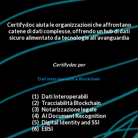
Certifydoc aiuta le organizzazioni che affrontano
catene di dati complesse, offrendo un hub di dati
sicuro alimentato da tecnologie all’avanguardia
Certifydoc per
Dati interoperabili e Blockchain
(1) Dati Interoperabili
(2) Tracciabilità Blockchain
(3) Notarizzazione legale
(4) AI Document Recognition
(5) Digital Identity and SSI
(6) EBSI