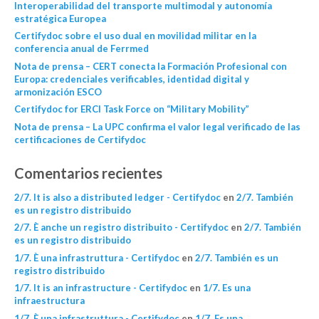
Interoperabilidad del transporte multimodal y autonomía
estratégica Europea
Certifydoc sobre el uso dual en movilidad militar en la
conferencia anual de Ferrmed
Nota de prensa – CERT conecta la Formación Profesional con
Europa: credenciales verificables, identidad digital y
armonización ESCO
Certifydoc for ERCI Task Force on “Military Mobility”
Nota de prensa – La UPC confirma el valor legal verificado de las
certificaciones de Certifydoc
Comentarios recientes
2/7. It is also a distributed ledger - Certifydoc
en
2/7. También
es un registro distribuido
2/7. È anche un registro distribuito - Certifydoc
en
2/7. También
es un registro distribuido
1/7. È una infrastruttura - Certifydoc
en
2/7. También es un
registro distribuido
1/7. It is an infrastructure - Certifydoc
en
1/7. Es una
infraestructura
1/7. È una infrastruttura - Certifydoc
en
1/7. Es una