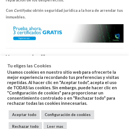
reparación de los desperfectos.
Con
Certifydoc
obtén seguridad jurídica a la hora de arrendar tus
inmuebles.
You may also like…
Tu eliges las Cookies
Usamos cookies en nuestro sitio web para ofrecerte la
mejor experiencia recordando tus preferencias y visitas
repetidas. Al hacer clic en "Aceptar todo", acepta el uso
de TODAS las cookies. Sin embargo, puede hacer clic en
"Configuración de cookies" para proporcionar un
consentimiento controlado o en "Rechazar todo" para
Related products
rechazar todas las cookies innecesarias.
Aceptar todo
Configuración de cookies
Rechazar todo
Leer mas