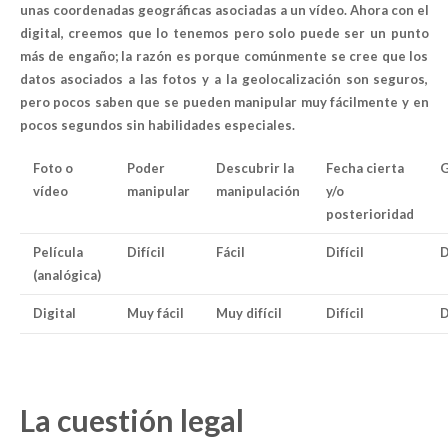
unas coordenadas geográficas asociadas a un vídeo. Ahora con el
digital, creemos que lo tenemos pero solo puede ser un punto
más de engaño; la razón es porque comúnmente se cree que los
datos asociados a las fotos y a la geolocalización son seguros,
pero pocos saben que se pueden manipular muy fácilmente y en
pocos segundos sin habilidades especiales.
Foto o
Poder
Descubrir la
Fecha cierta
G
vídeo
manipular
manipulación
y/o
posterioridad
Película
Difícil
Fácil
Difícil
D
(analógica)
Digital
Muy fácil
Muy difícil
Difícil
D
La cuestión legal