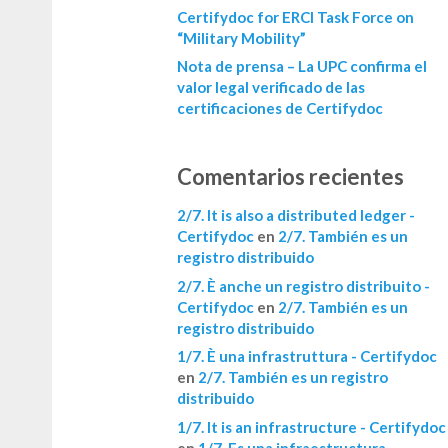
Certifydoc for ERCI Task Force on
“Military Mobility”
Nota de prensa – La UPC confirma el
valor legal verificado de las
certificaciones de Certifydoc
Comentarios recientes
2/7. It is also a distributed ledger -
Certifydoc
en
2/7. También es un
registro distribuido
2/7. È anche un registro distribuito -
Certifydoc
en
2/7. También es un
registro distribuido
1/7. È una infrastruttura - Certifydoc
en
2/7. También es un registro
distribuido
1/7. It is an infrastructure - Certifydoc
en
1/7. Es una infraestructura