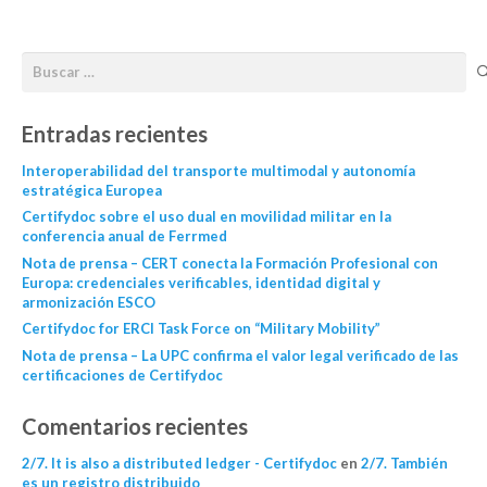
Entradas recientes
Interoperabilidad del transporte multimodal y autonomía
estratégica Europea
Certifydoc sobre el uso dual en movilidad militar en la
conferencia anual de Ferrmed
Nota de prensa – CERT conecta la Formación Profesional con
Europa: credenciales verificables, identidad digital y
armonización ESCO
Certifydoc for ERCI Task Force on “Military Mobility”
Nota de prensa – La UPC confirma el valor legal verificado de las
certificaciones de Certifydoc
Comentarios recientes
2/7. It is also a distributed ledger - Certifydoc
en
2/7. También
es un registro distribuido