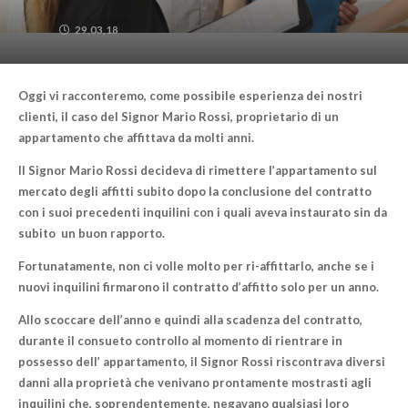
29,03,18
Oggi vi racconteremo, come possibile esperienza dei nostri
clienti, il caso del Signor Mario Rossi, proprietario di un
appartamento che affittava da molti anni.
Il Signor Mario Rossi decideva di
rimettere l’appartamento sul
mercato
degli affitti subito dopo la conclusione del contratto
con i suoi precedenti inquilini con i quali aveva instaurato sin da
subito un buon rapporto.
Fortunatamente,
non ci volle molto per ri-affittarlo
, anche se i
nuovi inquilini firmarono il contratto d’affitto solo per un anno.
Allo scoccare dell’anno e quindi
alla scadenza del contratto
,
durante il consueto controllo al momento di rientrare in
possesso dell’ appartamento, il Signor Rossi
riscontrava diversi
danni alla proprietà
che venivano prontamente mostrasti agli
inquilini che, soprendentemente, negavano qualsiasi loro