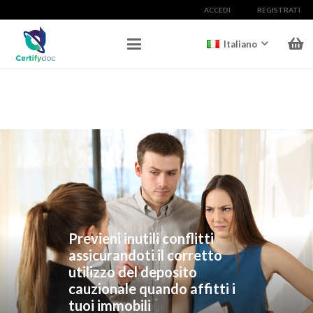
ACCEDI
REGISTRATI
Italiano
Previeni inutili conflitti
assicurandoti il corretto
utilizzo del deposito
cauzionale quando affitti i
tuoi immobili