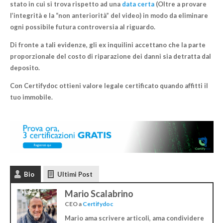
stato in cui si trova
rispetto ad una
data certa
(Oltre a provare
l’integrità e la “non anteriorità” del video) in modo da eliminare
ogni possibile futura controversia al riguardo.
Di fronte a tali evidenze,
gli ex inquilini accettano che la parte
proporzionale del costo di riparazione dei danni sia detratta dal
deposito
.
Con Certifydoc ottieni valore legale certificato quando affitti il
tuo immobile.
Bio
Ultimi Post
Mario Scalabrino
CEO
a
Certifydoc
Mario ama scrivere articoli, ama condividere