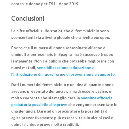
contro le donne per TSJ – Anno 2019
Conclusioni
Le cifre ufficiali sulle statistiche di femminicidio sono
sconcertanti
sia a livello globale che a livello europeo.
È vero che il numero di donne assassinate all’anno è
diminuito,
per esempio in Spagna,
ma è successo troppo
lentamente. Non c’è dubbio che potrebbe migliorare con
nuovi metodi,
sensibilizzazione, educazione e
l’introduzione di nuove forme di prevenzione e supporto
.
Dati i numeri del femminicidio e un’idea di quante donne
avevano presentato denuncia prima di essere uccise, è
molto coerente che sia meglio dare la
massima efficacia
probatoria possibile alle prove
che vengono presentate in
una denuncia.
Dare ad un procuratore la possibilità di
agire preventivamente
può essere vitale in alcuni casi e
quindi richiede prove molto credibili.