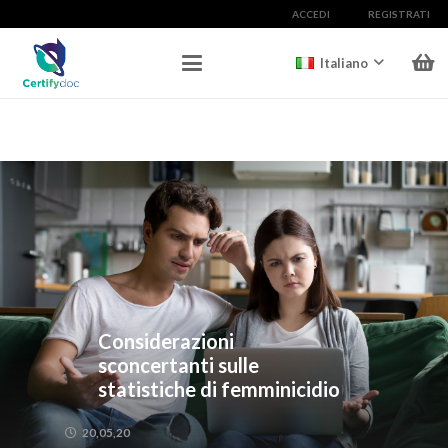
ACCEDI
REGISTRATI
Italiano
Considerazioni
sconcertanti sulle
statistiche di femminicidio
20,05,20