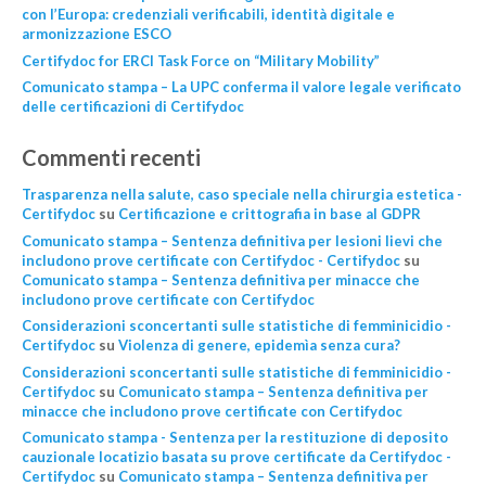
con l’Europa: credenziali verificabili, identità digitale e
armonizzazione ESCO
Certifydoc for ERCI Task Force on “Military Mobility”
Comunicato stampa – La UPC conferma il valore legale verificato
delle certificazioni di Certifydoc
Commenti recenti
Trasparenza nella salute, caso speciale nella chirurgia estetica -
Certifydoc
su
Certificazione e crittografia in base al GDPR
Comunicato stampa – Sentenza definitiva per lesioni lievi che
includono prove certificate con Certifydoc - Certifydoc
su
Comunicato stampa – Sentenza definitiva per minacce che
includono prove certificate con Certifydoc
Considerazioni sconcertanti sulle statistiche di femminicidio -
Certifydoc
su
Violenza di genere, epidemìa senza cura?
Considerazioni sconcertanti sulle statistiche di femminicidio -
Certifydoc
su
Comunicato stampa – Sentenza definitiva per
minacce che includono prove certificate con Certifydoc
Comunicato stampa - Sentenza per la restituzione di deposito
cauzionale locatizio basata su prove certificate da Certifydoc -
Certifydoc
su
Comunicato stampa – Sentenza definitiva per