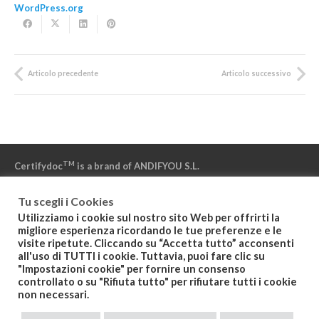
WordPress.org
Articolo precedente
Articolo successivo
TM
Certifydoc
is a brand of ANDIFYOU S.L.
Tu scegli i Cookies
“Powered by NAMIRIAL” – “Powered by IZENPE” – “Powered by
Utilizziamo i cookie sul nostro sito Web per offrirti la
DFN”
migliore esperienza ricordando le tue preferenze e le
visite ripetute. Cliccando su “Accetta tutto” acconsenti
all'uso di TUTTI i cookie. Tuttavia, puoi fare clic su
"Impostazioni cookie" per fornire un consenso
Politica de Privacidad
controllato o su "Rifiuta tutto" per rifiutare tutti i cookie
non necessari.
Condiciones Generales del Servicio