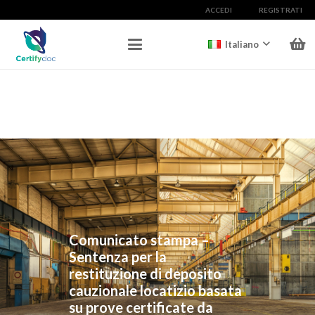
ACCEDI
REGISTRATI
Italiano
Comunicato stampa –
Sentenza per la
restituzione di deposito
cauzionale locatizio basata
su prove certificate da