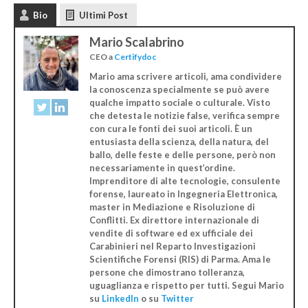
Bio
Ultimi Post
Mario Scalabrino
CEO
a
Certifydoc
Mario ama scrivere articoli, ama condividere
la conoscenza specialmente se può avere
qualche impatto sociale o culturale. Visto
che detesta le notizie false, verifica sempre
con cura le fonti dei suoi articoli. È un
entusiasta della scienza, della natura, del
ballo, delle feste e delle persone, però non
necessariamente in quest’ordine.
Imprenditore di alte tecnologie, consulente
forense, laureato in Ingegneria Elettronica,
master in Mediazione e Risoluzione di
Conflitti. Ex direttore internazionale di
vendite di software ed ex ufficiale dei
Carabinieri nel Reparto Investigazioni
Scientifiche Forensi (RIS) di Parma. Ama le
persone che dimostrano tolleranza,
uguaglianza e rispetto per tutti. Segui Mario
su
LinkedIn
o su
Twitter