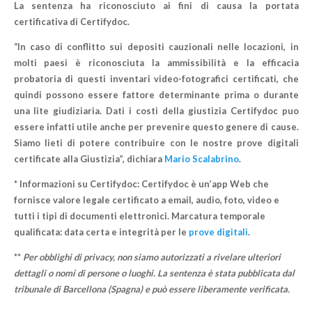
La sentenza ha riconosciuto ai fini di causa la portata
certificativa di Certifydoc.
“
In caso di conflitto sui depositi cauzionali nelle locazioni, in
molti paesi è riconosciuta la ammissibilità e la efficacia
probatoria di questi inventari video-fotografici certificati, che
quindi possono essere fattore determinante prima o durante
una lite giudiziaria. Dati i costi della giustizia Certifydoc puo
essere infatti utile anche per prevenire questo genere di cause.
Siamo lieti di potere contribuire con le nostre prove digitali
certificate alla Giustizia”, dichiara
Mario Scalabrino
.
* Informazioni su Certifydoc: Certifydoc è un’app Web che
fornisce valore legale certificato a email, audio, foto, video e
tutti i tipi di documenti elettronici. Marcatura temporale
qualificata: data certa e integrità per le
prove digitali
.
**
Per obblighi di privacy, non siamo autorizzati a rivelare ulteriori
dettagli o nomi di persone o luoghi. La sentenza è stata pubblicata dal
tribunale di Barcellona (Spagna) e può essere liberamente verificata.