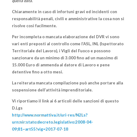
quella data.
Chiaramente in caso di infortuni gravi ed incidenti con
responsabilità penali, civili e amministrative la cosa non si
risolve così facilmente.
Per incompleta o mancata elaborazione del DVR vi sono
vari enti preposti al controllo come l’ASL, INL (Ispettorato
Territoriale del Lavoro), i Vigli del Fuoco e possono
sanzionare da un minimo di 3.000 fino ad un massimo di
15.000 Euro di ammenda al datore di Lavoro e pene
detentive fino a otto mesi.
La reiterata mancata compilazione può anche portare alla
sospensione dell’attività imprenditoriale.
Vi riportiamo il link ai 6 articoli delle sanzioni di questo
D.Lgs
http://www.normattiva.it/uri-res/N2Ls?
urn:nir:stato:decreto.legislativo:2008-04-
09;81~art55!vig=2017-07-18