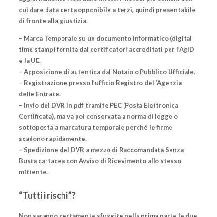
cui dare
data certa
opponibile a terzi, quindi presentabile
di fronte alla giustizia.
–
Marca Temporale
su un documento informatico (digital
time stamp) fornita dai
certificatori accreditati
per l’AgID
e la UE.
– Apposizione di autentica dal Notaio o Pubblico Ufficiale.
– Registrazione presso l’ufficio Registro dell’Agenzia
delle Entrate.
– Invio del DVR in pdf tramite PEC (Posta Elettronica
Certificata), ma va poi conservata a norma di legge o
sottoposta a
marcatura temporale
perché le firme
scadono rapidamente.
– Spedizione del DVR a mezzo di Raccomandata Senza
Busta cartacea con Avviso di Ricevimento allo stesso
mittente.
“Tutti i rischi”?
Non saranno certamente sfuggite nella prima parte le due