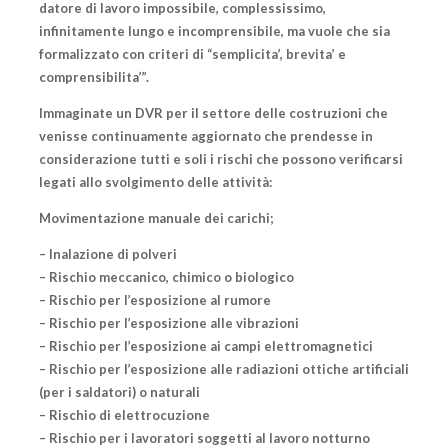
datore di lavoro impossibile, complessissimo,
infinitamente lungo e incomprensibile, ma vuole che sia
formalizzato con criteri di “semplicita’, brevita’ e
comprensibilita’”.
Immaginate un DVR per il settore delle costruzioni che
venisse continuamente aggiornato che prendesse in
considerazione tutti
e soli
i rischi che possono verificarsi
legati allo svolgimento delle attività:
Movimentazione manuale dei carichi;
– Inalazione di polveri
– Rischio meccanico, chimico o biologico
– Rischio per l’esposizione al rumore
– Rischio per l’esposizione alle vibrazioni
– Rischio per l’esposizione ai campi elettromagnetici
– Rischio per l’esposizione alle radiazioni ottiche artificiali
(per i saldatori) o naturali
– Rischio di elettrocuzione
– Rischio per i lavoratori soggetti al lavoro notturno