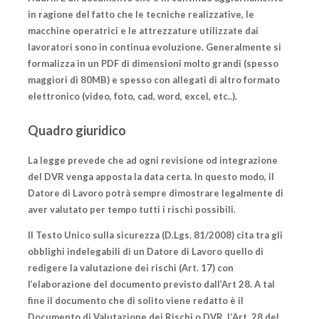
in ragione del fatto che le tecniche realizzative, le
macchine operatrici e le attrezzature utilizzate dai
lavoratori sono in continua evoluzione. Generalmente si
formalizza in un PDF di dimensioni molto grandi (spesso
maggiori di 80MB) e spesso con allegati di altro formato
elettronico (video, foto, cad, word, excel, etc..).
Quadro giuridico
La legge prevede che ad ogni revisione od integrazione
del DVR venga apposta la data certa. In questo modo, il
Datore di Lavoro potrà sempre dimostrare legalmente di
aver valutato per tempo tutti i rischi possibili.
Il Testo Unico sulla sicurezza (D.Lgs. 81/2008) cita tra gli
obblighi indelegabili di un Datore di Lavoro quello di
redigere la valutazione dei rischi (Art. 17) con
l’elaborazione del documento previsto dall’Art 28. A tal
fine il documento che di solito viene redatto è il
Documento di Valutazione dei Rischi o DVR. L’Art. 28 del