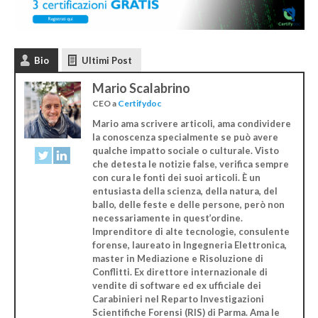
Bio
Ultimi Post
Mario Scalabrino
CEO
a
Certifydoc
Mario ama scrivere articoli, ama condividere
la conoscenza specialmente se può avere
qualche impatto sociale o culturale. Visto
che detesta le notizie false, verifica sempre
con cura le fonti dei suoi articoli. È un
entusiasta della scienza, della natura, del
ballo, delle feste e delle persone, però non
necessariamente in quest’ordine.
Imprenditore di alte tecnologie, consulente
forense, laureato in Ingegneria Elettronica,
master in Mediazione e Risoluzione di
Conflitti. Ex direttore internazionale di
vendite di software ed ex ufficiale dei
Carabinieri nel Reparto Investigazioni
Scientifiche Forensi (RIS) di Parma. Ama le