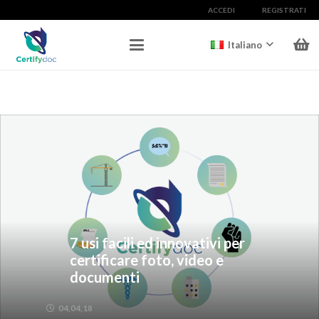
ACCEDI
REGISTRATI
Italiano
7 usi facili ed innovativi per
certificare foto, video e
documenti
04,04,18