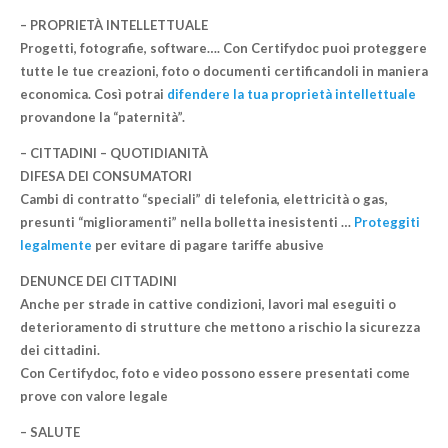
– PROPRIETÀ INTELLETTUALE
Progetti, fotografie, software…. Con Certifydoc puoi
proteggere
tutte le tue creazioni
, foto o documenti certificandoli in maniera
economica. Così potrai
difendere la tua proprietà intellettuale
provandone la “paternità”.
– CITTADINI – QUOTIDIANITÀ
DIFESA DEI CONSUMATORI
Cambi di contratto “speciali” di telefonia, elettricità o gas,
presunti “miglioramenti” nella bolletta inesistenti …
Proteggiti
legalmente
per evitare di pagare
tariffe abusive
DENUNCE DEI CITTADINI
Anche per strade in cattive condizioni, lavori mal eseguiti o
deterioramento di strutture che mettono a rischio la
sicurezza
dei cittadini
.
Con Certifydoc, foto e video possono essere presentati come
prove con valore legale
– SALUTE