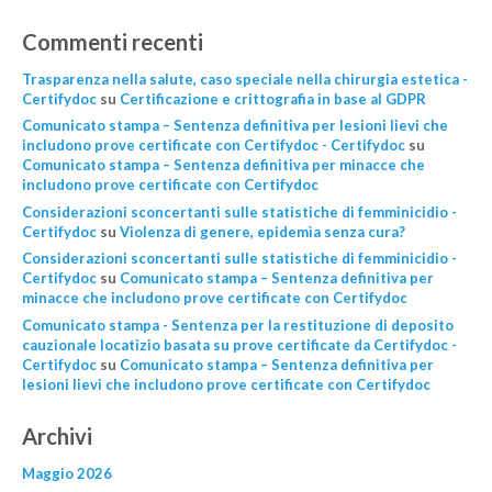
Commenti recenti
Trasparenza nella salute, caso speciale nella chirurgia estetica -
Certifydoc
su
Certificazione e crittografia in base al GDPR
Comunicato stampa – Sentenza definitiva per lesioni lievi che
includono prove certificate con Certifydoc - Certifydoc
su
Comunicato stampa – Sentenza definitiva per minacce che
includono prove certificate con Certifydoc
Considerazioni sconcertanti sulle statistiche di femminicidio -
Certifydoc
su
Violenza di genere, epidemìa senza cura?
Considerazioni sconcertanti sulle statistiche di femminicidio -
Certifydoc
su
Comunicato stampa – Sentenza definitiva per
minacce che includono prove certificate con Certifydoc
Comunicato stampa - Sentenza per la restituzione di deposito
cauzionale locatizio basata su prove certificate da Certifydoc -
Certifydoc
su
Comunicato stampa – Sentenza definitiva per
lesioni lievi che includono prove certificate con Certifydoc
Archivi
Maggio 2026