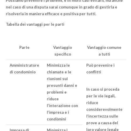
Possiamo prevenire i problemi
, e in molti casi evitarli, ma anche
nel caso di una disputa sarai comunque in grado di gestirla e
risolverla in maniera efficace e positiva per tutti.
Tabella dei vantaggi per le parti
Parte
Vantaggio
Vantaggio comune
specifico
a tutti
Amministratore
Minimizza le
Può prevenire i
di condominio
chiamate e le
conflitti
riunioni sui
presunti danni e
In caso si proceda
problemi e
per le vie legali,
riduce
riduce
l’interazione con
considerevolmente
l’impresa e i
l’incertezza sulle
condòmini
prove a causa del
loro valore legale
Impresa di
Minimizza i