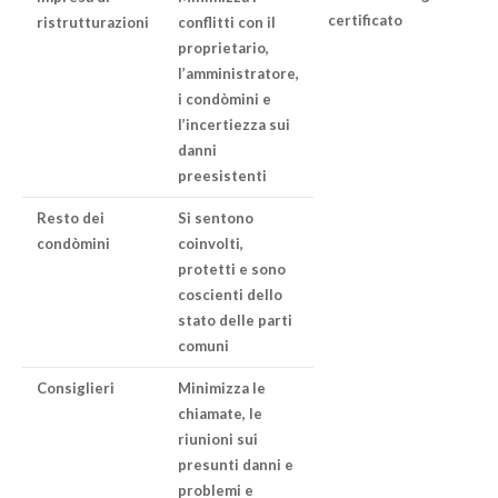
certificato
ristrutturazioni
conflitti con il
proprietario,
l’amministratore,
i condòmini e
l’incertiezza sui
danni
preesistenti
Resto dei
Si sentono
condòmini
coinvolti,
protetti e sono
coscienti dello
stato delle parti
comuni
Consiglieri
Minimizza le
chiamate, le
riunioni sui
presunti danni e
problemi e