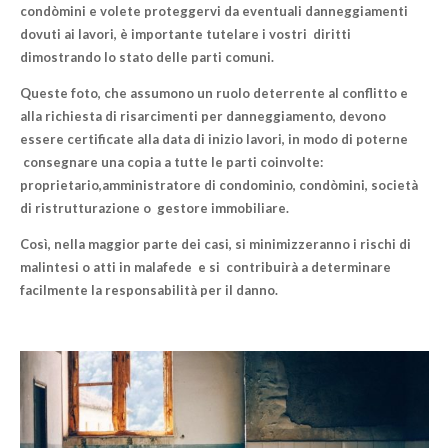
condòmini
e volete proteggervi da eventuali danneggiamenti
dovuti ai lavori, è importante tutelare i vostri diritti
dimostrando lo
stato
delle parti comuni.
Queste foto, che assumono un ruolo
deterrente al conflitto e
alla richiesta di risarcimenti per danneggiamento
, devono
essere certificate alla data di inizio lavori, in modo di poterne
consegnare una
copia a tutte le parti coinvolte
:
proprietario,amministratore di condominio, condòmini, società
di ristrutturazione o gestore immobiliare.
Così, nella maggior parte dei casi, si minimizzeranno i rischi di
malintesi o atti in malafede e si contribuirà a determinare
facilmente la responsabilità per il danno.