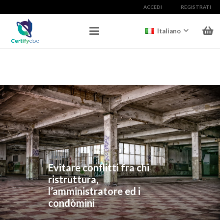
ACCEDI
REGISTRATI
Italiano
Evitare conflitti fra chi
ristruttura,
l’amministratore ed i
condòmini