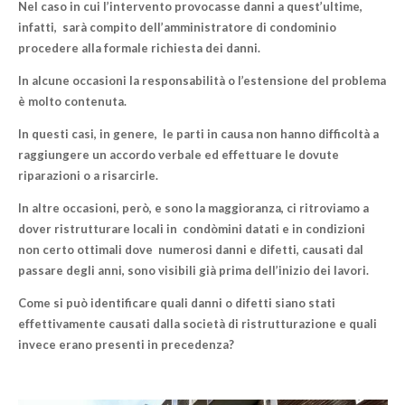
Nel caso in cui l’intervento provocasse danni a quest’ultime,
infatti, sarà compito dell’amministratore di condominio
procedere alla formale richiesta dei danni.
In alcune occasioni la responsabilità o l’estensione del problema
è molto contenuta.
In questi casi, in genere, le parti in causa non hanno difficoltà a
raggiungere un accordo verbale ed effettuare le dovute
riparazioni o a risarcirle.
In altre occasioni, però, e sono la maggioranza, ci ritroviamo a
dover ristrutturare locali in condòmini datati e in condizioni
non certo ottimali dove numerosi danni e difetti, causati dal
passare degli anni, sono visibili già prima dell’inizio dei lavori.
Come si può identificare quali
danni o difetti
siano stati
effettivamente causati dalla società di ristrutturazione e quali
invece erano presenti in precedenza?