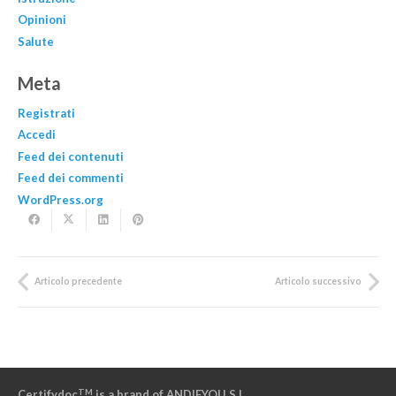
Opinioni
Salute
Meta
Registrati
Accedi
Feed dei contenuti
Feed dei commenti
WordPress.org
Articolo precedente
Articolo successivo
TM
Certifydoc
is a brand of ANDIFYOU S.L.