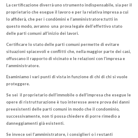
La certificazione diverrà uno strumento indispensabile, sia per il
proprietario che esegue il lavoro e per la relativa impresa a cui
lo affiderà, che per i condòmini e l’amministratore:tutti in
questo modo, avranno una prova legale dell’
effettivo stato
delle parti comuni all’inizio dei lavori
.
Certificare lo stato delle parti comuni permette di evitare
situazioni spiacevoli e conflitti che, nella maggior parte dei casi,
offuscano il rapporto di vicinato e le relazioni con l’impresa e
l’amministratore.
Esaminiamo i vari punti di vista in funzione di chi di chi si vuole
proteggere.
Se sei il
proprietario
dell’immobile o dell’
impresa
che esegue le
opere di ristrutturazione è tuo interesse avere prova dei
danni
preesistenti
delle parti comuni in modo che il condominio,
successivamente, non ti possa chiedere di porre rimedio a
danneggiamenti già esistenti.
Se invece sei
l’amministratore, i consiglieri o i restanti