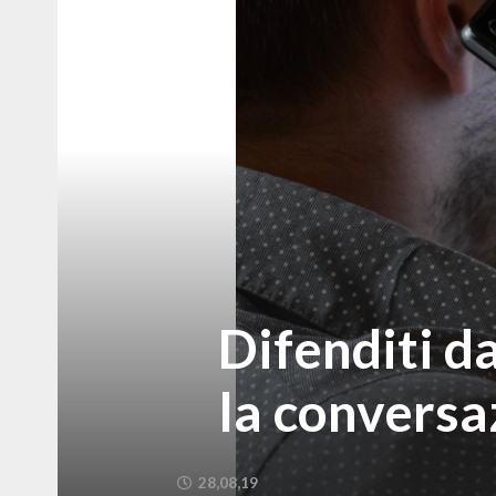
Difenditi d
la conversa
28,08,19