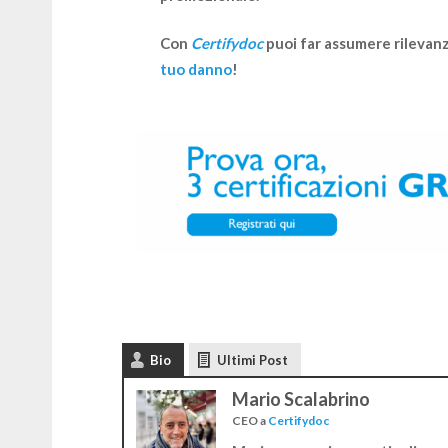
Con
Certifydoc
puoi far assumere rilevanz
tuo danno
!
Bio
Ultimi Post
Mario Scalabrino
CEO
a
Certifydoc