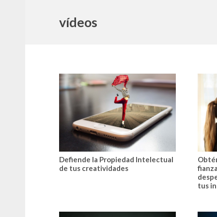
vídeos
Defiende la Propiedad Intelectual
Obtén
de tus creatividades
fianz
despe
tus i