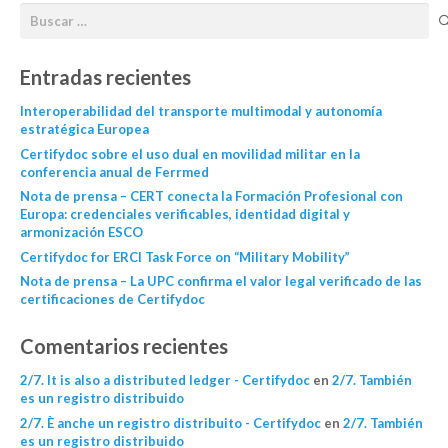
Entradas recientes
Interoperabilidad del transporte multimodal y autonomía
estratégica Europea
Certifydoc sobre el uso dual en movilidad militar en la
conferencia anual de Ferrmed
Nota de prensa – CERT conecta la Formación Profesional con
Europa: credenciales verificables, identidad digital y
armonización ESCO
Certifydoc for ERCI Task Force on “Military Mobility”
Nota de prensa – La UPC confirma el valor legal verificado de las
certificaciones de Certifydoc
Comentarios recientes
2/7. It is also a distributed ledger - Certifydoc
en
2/7. También
es un registro distribuido
2/7. È anche un registro distribuito - Certifydoc
en
2/7. También
es un registro distribuido