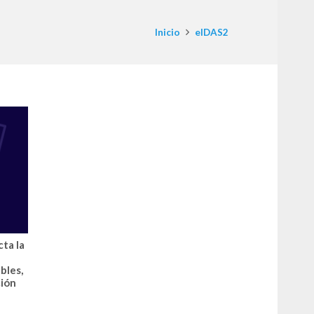
Inicio
eIDAS2
ta la
bles,
ción