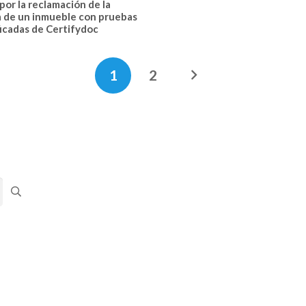
 por la reclamación de la
a de un inmueble con pruebas
ficadas de Certifydoc
1
2