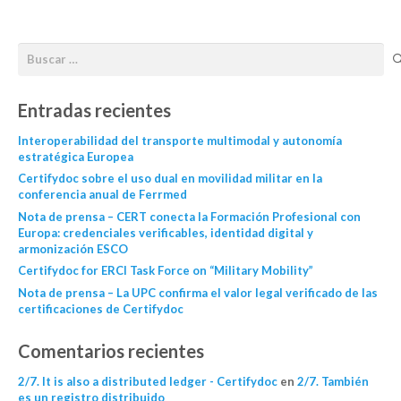
Entradas recientes
Interoperabilidad del transporte multimodal y autonomía
estratégica Europea
Certifydoc sobre el uso dual en movilidad militar en la
conferencia anual de Ferrmed
Nota de prensa – CERT conecta la Formación Profesional con
Europa: credenciales verificables, identidad digital y
armonización ESCO
Certifydoc for ERCI Task Force on “Military Mobility”
Nota de prensa – La UPC confirma el valor legal verificado de las
certificaciones de Certifydoc
Comentarios recientes
2/7. It is also a distributed ledger - Certifydoc
en
2/7. También
es un registro distribuido