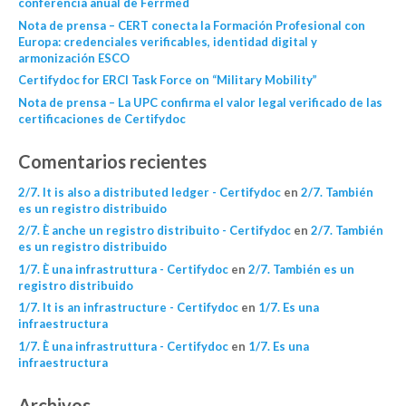
conferencia anual de Ferrmed
Nota de prensa – CERT conecta la Formación Profesional con
Europa: credenciales verificables, identidad digital y
armonización ESCO
Certifydoc for ERCI Task Force on “Military Mobility”
Nota de prensa – La UPC confirma el valor legal verificado de las
certificaciones de Certifydoc
Comentarios recientes
2/7. It is also a distributed ledger - Certifydoc
en
2/7. También
es un registro distribuido
2/7. È anche un registro distribuito - Certifydoc
en
2/7. También
es un registro distribuido
1/7. È una infrastruttura - Certifydoc
en
2/7. También es un
registro distribuido
1/7. It is an infrastructure - Certifydoc
en
1/7. Es una
infraestructura
1/7. È una infrastruttura - Certifydoc
en
1/7. Es una
infraestructura
Archivos