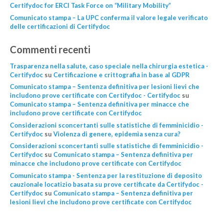
Certifydoc for ERCI Task Force on “Military Mobility”
Comunicato stampa – La UPC conferma il valore legale verificato
delle certificazioni di Certifydoc
Commenti recenti
Trasparenza nella salute, caso speciale nella chirurgia estetica -
Certifydoc
su
Certificazione e crittografia in base al GDPR
Comunicato stampa – Sentenza definitiva per lesioni lievi che
includono prove certificate con Certifydoc - Certifydoc
su
Comunicato stampa – Sentenza definitiva per minacce che
includono prove certificate con Certifydoc
Considerazioni sconcertanti sulle statistiche di femminicidio -
Certifydoc
su
Violenza di genere, epidemìa senza cura?
Considerazioni sconcertanti sulle statistiche di femminicidio -
Certifydoc
su
Comunicato stampa – Sentenza definitiva per
minacce che includono prove certificate con Certifydoc
Comunicato stampa - Sentenza per la restituzione di deposito
cauzionale locatizio basata su prove certificate da Certifydoc -
Certifydoc
su
Comunicato stampa – Sentenza definitiva per
lesioni lievi che includono prove certificate con Certifydoc