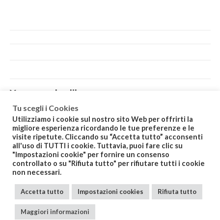
You may also like…
Tu scegli i Cookies
Utilizziamo i cookie sul nostro sito Web per offrirti la
migliore esperienza ricordando le tue preferenze e le
visite ripetute. Cliccando su “Accetta tutto” acconsenti
all'uso di TUTTI i cookie. Tuttavia, puoi fare clic su
"Impostazioni cookie" per fornire un consenso
controllato o su "Rifiuta tutto" per rifiutare tutti i cookie
Related products
non necessari.
Accetta tutto
Impostazioni cookies
Rifiuta tutto
Maggiori informazioni