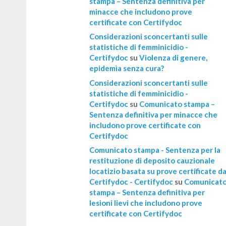
stampa – Sentenza definitiva per
minacce che includono prove
certificate con Certifydoc
Considerazioni sconcertanti sulle
statistiche di femminicidio -
Certifydoc
su
Violenza di genere,
epidemìa senza cura?
Considerazioni sconcertanti sulle
statistiche di femminicidio -
Certifydoc
su
Comunicato stampa –
Sentenza definitiva per minacce che
includono prove certificate con
Certifydoc
Comunicato stampa - Sentenza per la
restituzione di deposito cauzionale
locatizio basata su prove certificate d
Certifydoc - Certifydoc
su
Comunicat
stampa – Sentenza definitiva per
lesioni lievi che includono prove
certificate con Certifydoc