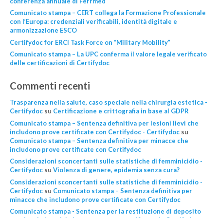
conferenza annuale di Ferrmed
Comunicato stampa – CERT collega la Formazione Professionale
con l’Europa: credenziali verificabili, identità digitale e
armonizzazione ESCO
Certifydoc for ERCI Task Force on “Military Mobility”
Comunicato stampa – La UPC conferma il valore legale verificato
delle certificazioni di Certifydoc
Commenti recenti
Trasparenza nella salute, caso speciale nella chirurgia estetica -
Certifydoc
su
Certificazione e crittografia in base al GDPR
Comunicato stampa – Sentenza definitiva per lesioni lievi che
includono prove certificate con Certifydoc - Certifydoc
su
Comunicato stampa – Sentenza definitiva per minacce che
includono prove certificate con Certifydoc
Considerazioni sconcertanti sulle statistiche di femminicidio -
Certifydoc
su
Violenza di genere, epidemìa senza cura?
Considerazioni sconcertanti sulle statistiche di femminicidio -
Certifydoc
su
Comunicato stampa – Sentenza definitiva per
minacce che includono prove certificate con Certifydoc
Comunicato stampa - Sentenza per la restituzione di deposito