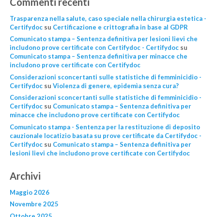
Commenti recenti
Trasparenza nella salute, caso speciale nella chirurgia estetica -
Certifydoc
su
Certificazione e crittografia in base al GDPR
Comunicato stampa – Sentenza definitiva per lesioni lievi che
includono prove certificate con Certifydoc - Certifydoc
su
Comunicato stampa – Sentenza definitiva per minacce che
includono prove certificate con Certifydoc
Considerazioni sconcertanti sulle statistiche di femminicidio -
Certifydoc
su
Violenza di genere, epidemìa senza cura?
Considerazioni sconcertanti sulle statistiche di femminicidio -
Certifydoc
su
Comunicato stampa – Sentenza definitiva per
minacce che includono prove certificate con Certifydoc
Comunicato stampa - Sentenza per la restituzione di deposito
cauzionale locatizio basata su prove certificate da Certifydoc -
Certifydoc
su
Comunicato stampa – Sentenza definitiva per
lesioni lievi che includono prove certificate con Certifydoc
Archivi
Maggio 2026
Novembre 2025
Ottobre 2025