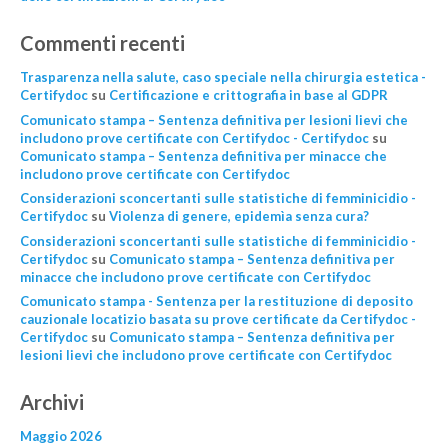
Commenti recenti
Trasparenza nella salute, caso speciale nella chirurgia estetica -
Certifydoc
su
Certificazione e crittografia in base al GDPR
Comunicato stampa – Sentenza definitiva per lesioni lievi che
includono prove certificate con Certifydoc - Certifydoc
su
Comunicato stampa – Sentenza definitiva per minacce che
includono prove certificate con Certifydoc
Considerazioni sconcertanti sulle statistiche di femminicidio -
Certifydoc
su
Violenza di genere, epidemìa senza cura?
Considerazioni sconcertanti sulle statistiche di femminicidio -
Certifydoc
su
Comunicato stampa – Sentenza definitiva per
minacce che includono prove certificate con Certifydoc
Comunicato stampa - Sentenza per la restituzione di deposito
cauzionale locatizio basata su prove certificate da Certifydoc -
Certifydoc
su
Comunicato stampa – Sentenza definitiva per
lesioni lievi che includono prove certificate con Certifydoc
Archivi
Maggio 2026