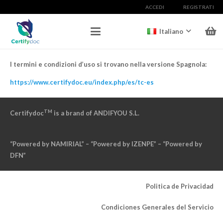
ACCEDI
REGISTRATI
Italiano
I termini e condizioni d’uso si trovano nella versione Spagnola:
https://www.certifydoc.eu/index.php/es/tc-es
TM
Certifydoc
is a brand of ANDIFYOU S.L.
“Powered by NAMIRIAL” – “Powered by IZENPE” – “Powered by
DFN”
Politica de Privacidad
Condiciones Generales del Servicio