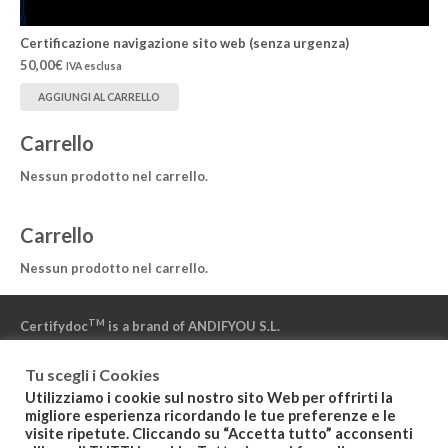
Certificazione navigazione sito web (senza urgenza)
50,00
€
IVA esclusa
AGGIUNGI AL CARRELLO
Carrello
Nessun prodotto nel carrello.
Carrello
Nessun prodotto nel carrello.
TM
Certifydoc
is a brand of ANDIFYOU S.L.
Tu scegli i Cookies
“Powered by NAMIRIAL” – “Powered by IZENPE” – “Powered by
Utilizziamo i cookie sul nostro sito Web per offrirti la
DFN”
migliore esperienza ricordando le tue preferenze e le
visite ripetute. Cliccando su “Accetta tutto” acconsenti