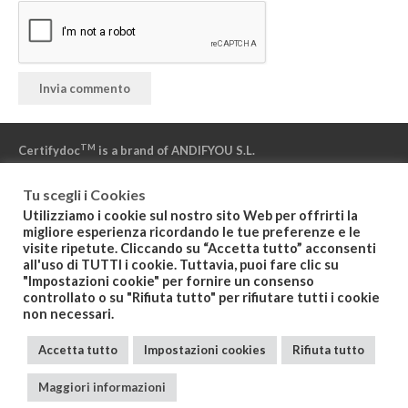
Invia commento
TM
Certifydoc
is a brand of ANDIFYOU S.L.
Tu scegli i Cookies
“Powered by NAMIRIAL” – “Powered by IZENPE” – “Powered by
Utilizziamo i cookie sul nostro sito Web per offrirti la
DFN”
migliore esperienza ricordando le tue preferenze e le
visite ripetute. Cliccando su “Accetta tutto” acconsenti
all'uso di TUTTI i cookie. Tuttavia, puoi fare clic su
"Impostazioni cookie" per fornire un consenso
Politica de Privacidad
controllato o su "Rifiuta tutto" per rifiutare tutti i cookie
non necessari.
Condiciones Generales del Servicio
Accetta tutto
Impostazioni cookies
Rifiuta tutto
Aviso Legal T&C
Maggiori informazioni
Politica Cookies