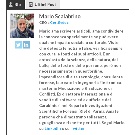
Bio
Ultimi Post
Mario Scalabrino
CEO
a
Certifydoc
Mario ama scrivere articoli, ama condividere
la conoscenza specialmente se può avere
qualche impatto sociale o culturale. Visto
che detesta le notizie false, verifica sempre
con cura le fonti dei suoi articoli. È un
entusiasta della scienza, della natura, del
ballo, delle feste e delle persone, però non
necessariamente in quest’ordine.
Imprenditore di alte tecnologie, consulente
forense, laureato in Ingegneria Elettronica,
master in Mediazione e Risoluzione di
Conflitti. Ex direttore internazionale di
vendite di software ed ex ufficiale dei
Carabinieri nel Reparto Investigazioni
Scientifiche Forensi (RIS) di Parma. Ama le
persone che dimostrano tolleranza,
uguaglianza e rispetto per tutti. Segui Mario
su
LinkedIn
o su
Twitter