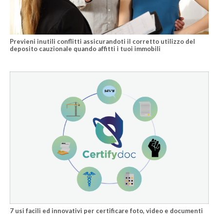
Previeni inutili conflitti assicurandoti il corretto utilizzo del
deposito cauzionale quando affitti i tuoi immobili
7 usi facili ed innovativi per certificare foto, video e documenti