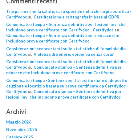
Commenti recenti
Trasparenza nella salute, caso speciale nella chirurgia estetica -
Certifydoc
su
Certificazione e crittografia in base al GDPR
Comunicato stampa – Sentenza definitiva per lesioni lievi che
includono prove certificate con Certifydoc - Certifydoc
su
Comunicato stampa – Sentenza definitiva per minacce che
includono prove certificate con Certifydoc
Considerazioni sconcertanti sulle statistiche di femminicidio -
Certifydoc
su
Violenza di genere, epidemìa senza cura?
Considerazioni sconcertanti sulle statistiche di femminicidio -
Certifydoc
su
Comunicato stampa – Sentenza definitiva per
minacce che includono prove certificate con Certifydoc
Comunicato stampa - Sentenza per la restituzione di deposito
cauzionale locatizio basata su prove certificate da Certifydoc -
Certifydoc
su
Comunicato stampa – Sentenza definitiva per
lesioni lievi che includono prove certificate con Certifydoc
Archivi
Maggio 2026
Novembre 2025
Ottobre 2025